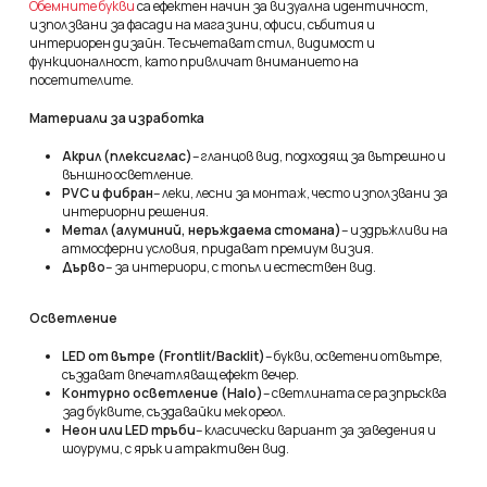
Обемните букви
са ефектен начин за визуална идентичност,
използвани за фасади на магазини, офиси, събития и
интериорен дизайн. Те съчетават стил, видимост и
функционалност, като привличат вниманието на
посетителите.
Материали за изработка
Акрил (плексиглас)
– гланцов вид, подходящ за вътрешно и
външно осветление.
PVC и фибран
– леки, лесни за монтаж, често използвани за
интериорни решения.
Метал (алуминий, неръждаема стомана)
– издръжливи на
атмосферни условия, придават премиум визия.
Дърво
– за интериори, с топъл и естествен вид.
Осветление
LED от вътре (Frontlit/Backlit)
– букви, осветени отвътре,
създават впечатляващ ефект вечер.
Контурно осветление (Halo)
– светлината се разпръсква
зад буквите, създавайки мек ореол.
Неон или LED тръби
– класически вариант за заведения и
шоуруми, с ярък и атрактивен вид.