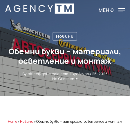
Skip
to
МЕНЮ
main
content
Новини
Обемни букви – материали,
осветление и монтаж
By
office@gnl-media.com
февруари 26, 2026
No Comments
Home
»
Новини
»
Обемни букви – материали, осветление и монтаж