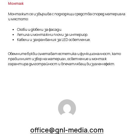
Монтаж
Монтажът се извършва с подходящи средства според материала
и мястото:
Скоби и дюбели за фасади.
Лепила и монтажни плочи за интериор.
Кабели и захранвания за LED осветление.
Обемните букви съчетават естетика и функционалност, като
правилният избор на материал, осветление и монтаж
гарантира дълготрайност и впечатляващ визуален ефект.
office@gnl-media.com