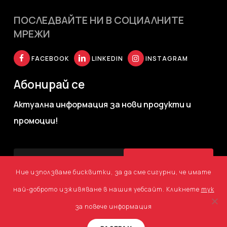
ПОСЛЕДВАЙТЕ НИ В СОЦИАЛНИТЕ
МРЕЖИ
FACEBOOK
LINKEDIN
INSTAGRAM
Абонирай се
Актуална информация за нови продукти и
промоции!
Ние използваме бисквитки, за да сме сигурни, че имате
най-доброто изживяване в нашия уебсайт. Кликнете
тук
за повече информация
©
2026
Agency TM. Всички права запазени.
Уеб дизайн
и
Свържете се с нас