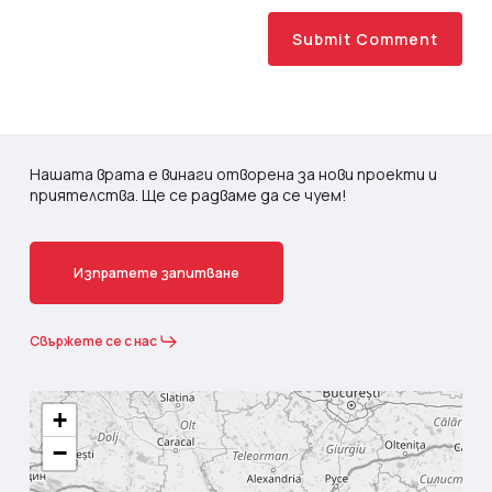
Нашата врата е винаги отворена за нови проекти и
приятелства. Ще се радваме да се чуем!
И
з
п
р
а
т
е
т
е
з
а
п
и
т
в
а
н
е
Свържете се с нас
+
−