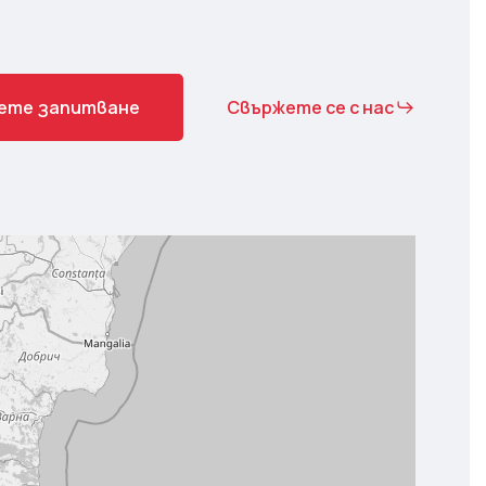
е
т
е
з
а
п
и
т
в
а
н
е
Свържете се с нас