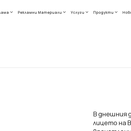
лама
Рекламни Материали
Услуги
Продукти
Нов
В днешния 
лицето на В