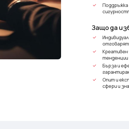
Поддръжка 
сигурностт
Защо да из
Индивидуал
отговарят 
Креативен 
тенденции 
Бърза и еф
гарантирам
Опит и екс
сфери и зн