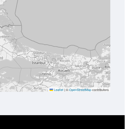
Leaflet
|
©
OpenStreetMap
contributors