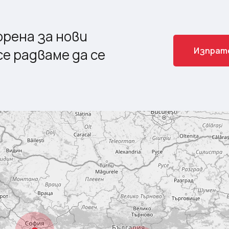
рена за нови
И
з
п
р
а
т
е радваме да се