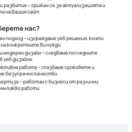
и развитие – грижим се за актуализацията и
а на Вашия сайт.
берете нас?
ен подход – изграждаме уеб решения, които
на конкретните Ви нужди.
и модерен дизайн – следваме последните
в уеб дизайна.
ективна работа – спазваме сроковете и
е безупречно качество.
пертиза – работим с бизнеси от различни
аем какво работи.