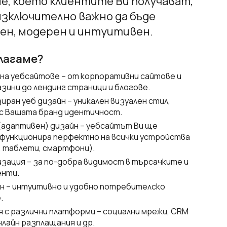
е, което клиентите Ви получават,
изключително важно да бъде
ен, модерен и интуитивен.
лагаме?
на уебсайтове – от корпоративни сайтове и
азини до лендинг страници и блогове.
иран уеб дизайн – уникален визуален стил,
с Вашата бранд идентичност.
(адаптивен) дизайн – уебсайтът Ви ще
 функционира перфектно на всички устройства
 таблети, смартфони).
зация – за по-добра видимост в търсачките и
енти.
йн – интуитивно и удобно потребителско
.
 с различни платформи – социални мрежи, CRM
нлайн разплащания и др.