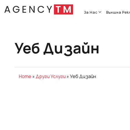
Skip
to
За Нас
Външна Рек
main
content
Уеб Дизайн
Home
»
Други Услуги
»
Уеб Дизайн