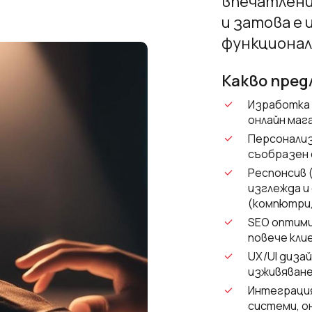
впечатлени
и затова е 
функционал
Какво пред
Изработка 
онлайн маг
Персонализ
съобразен 
Респонсив 
изглежда и
(компютри,
SEO оптими
повече кли
UX/UI диза
изживяване
Интеграция
системи, о