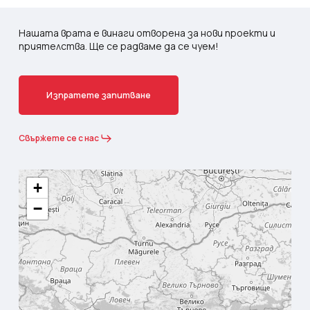
Нашата врата е винаги отворена за нови проекти и
приятелства. Ще се радваме да се чуем!
И
з
п
р
а
т
е
т
е
з
а
п
и
т
в
а
н
е
Свържете се с нас
+
−