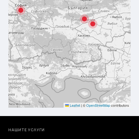
Leaflet
|
©
OpenStreetMap
contributors
НАШИТЕ УСЛУГИ