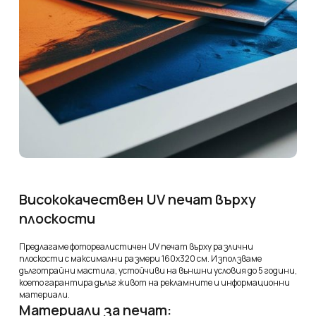
Висококачествен UV печат върху
плоскости
Предлагаме фотореалистичен UV печат върху различни
плоскости с максимални размери 160х320 см. Използваме
дълготрайни мастила, устойчиви на външни условия до 5 години,
което гарантира дълъг живот на рекламните и информационни
материали.
Материали за печат: