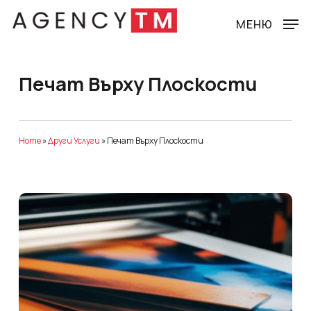
Skip
to
МЕНЮ
main
content
Печат Върху Плоскости
Home
»
Други Услуги
»
Печат Върху Плоскости