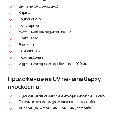
Велпапе (3- и 5-слойно)
Картон
Разпенено PVC
Пенокартон
Алуминиев композитен панел
Плексиглас
Вералит
Полистирол
Поликарбонат
И други материали с дебелина до 100 мм
Приложение на UV печата върху
плоскости:
Изработка на рекламни и информационни табели
Рекламни стелажи за мястото на продажба
Дисплеи за вътрешна и външна употребa