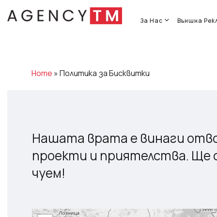
Skip
to
За Нас
Външна Рек
main
content
Home
»
Политика за Бисквитки
Нашата врата е винаги отво
проекти и приятелства. Ще с
чуем!