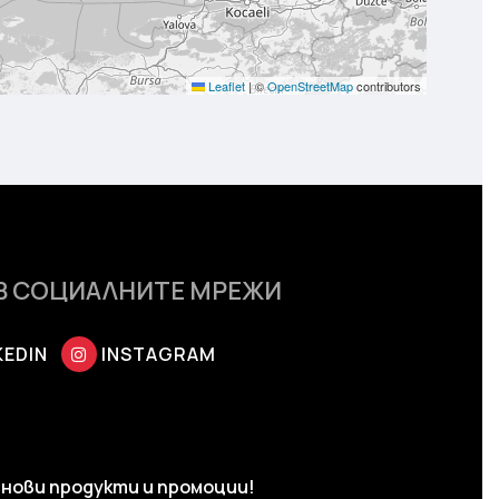
Leaflet
|
©
OpenStreetMap
contributors
В СОЦИАЛНИТЕ МРЕЖИ
KEDIN
INSTAGRAM
нови продукти и промоции!