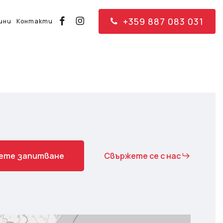
+359 887 083 031
facebook
instagram
ини
Контакти
е
т
е
з
а
п
и
т
в
а
н
е
Свържете се с нас