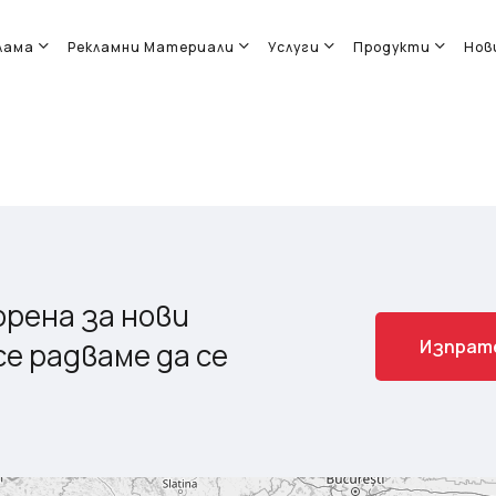
лама
Рекламни Материали
Услуги
Продукти
Нов
рена за нови
И
з
п
р
а
т
е радваме да се