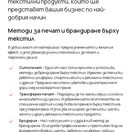
текстилни продукти, които ще
представят вашия бизнес по най-
добрия начин.
Методи за печат и брандиране върху
текстил
В зависимост от материала, предназначението и желания
ефект, използваме различни технологии за печат и
персонализация:
Ситопечат
– Един от най-популярните и устойчиви
методи за брандиране върху текстил. Идеален за тениски,
работни униформи, спортни екипи и рекламни текстилни
изделия. Предлага наситени цветове и дълготрайност
дори след многократно пране.
Трансферен печат
– Подходящ за по-малки серии и сложни
многоцветни дизайни. Изображението се отпечатва на
специална хартия и след това се пренася върху текстила
чрез термопреса. Използва се широко за тениски, шапки,
чанти и други рекламни текстилни продукти.
Бродерия
– Най-луксозният и издръжлив метод за
брандиране. Осигурява професионален и престижен вид на
фирменото облекло, шапки, работни униформи, хавлии,