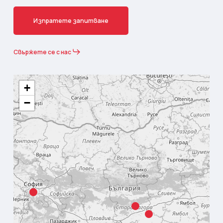
И
з
п
р
а
т
е
т
е
з
а
п
и
т
в
а
н
е
Свържете се с нас
+
−