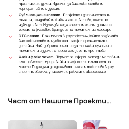
престилки и други. Идеален за висококачествени
корпоративни изделия.
Сублимационен печат
– Перфектен за полиестерни
тъкани, придавайки живи и ярки цветове, които не
избледняват. Използва се за спортни екипи, знамена,
рекламни флагове и брандирани текстилни аксесоари.
DTG печат
– Пряк печат върху текстил, който позволява
висококачествени изображения с фотореалистични
детайли. Най-доброто решение за тениски, суичъри и
текстилни изделия с персонализирани принтове.
Флок и флекс печат
– Термотрансферен метод с матов или
гланцов ефект, придавайки релефност и плътност на
логото. Подходящ за едноцветни лога и текстове върху
спортни облекла, униформи и рекламни аксесоари.е
Част от Нашите Проекти…