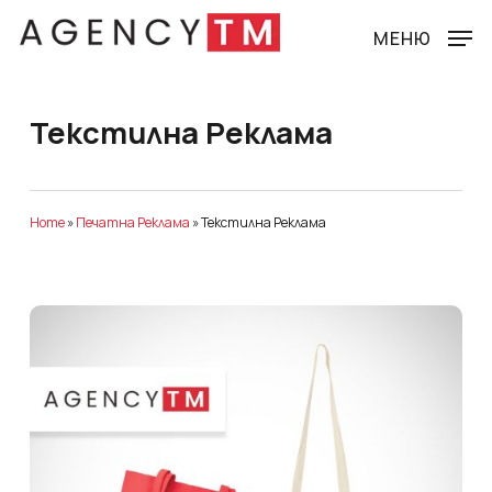
Skip
to
МЕНЮ
main
content
Текстилна Реклама
Home
»
Печатна Реклама
»
Текстилна Реклама