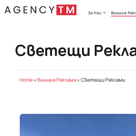
Skip
to
За Нас
Външна Рек
main
content
Светещи Рекл
Home
»
Външна Реклама
»
Светещи Реклами