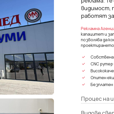
реклама. Т
видимост, 
работят за
Рекламна Агенц
капацитет и за
позволява да ко
проектирането 
Собствена
CNC рутер 
Висококаче
Опитен еки
Безплатен 
Процес на 
Видове све
Безплатен ог