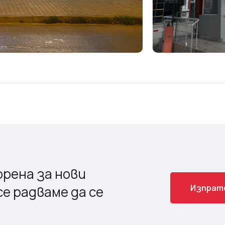
рена за нови
И
з
п
р
а
т
е радваме да се