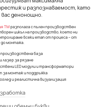
е осигуряват максимална
престиж и разпознаваемост, като
 вас денонощно.
ия ТМ
разполага с пълен производствен
творен цикъл на производство, което ни
нтролираме всеки етап от процеса – от
до монтажа.
 производствена база
и лазер за рязане
ствени LED модули и трансформатори
п за монтаж и поддръжка
оглед и реалистична визуализация
изработка
тещи обемни букви
лед и визуализация