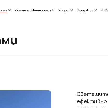
лама
Рекламни Материали
Услуги
Продукти
Нов
ами
Светещит
ефективно 