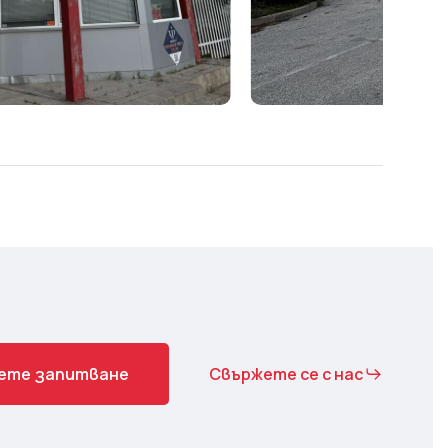
е
т
е
з
а
п
и
т
в
а
н
е
Свържете се с нас