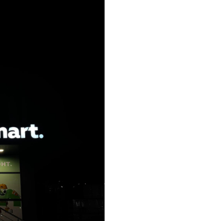
Инсталац
дълготра
Монтаж н
надежднос
Завършва
здравина
Монтаж и на
Безопасен
или инте
Тестове 
корекция
Гаранция
работа.