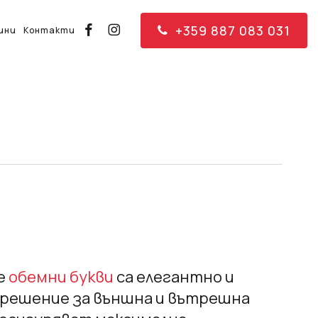
+359 887 083 031
facebook
instagram
ини
Контакти
е
обемни букви
са елегантно и
решение за външна и вътрешна