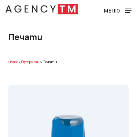
Skip
to
МЕНЮ
main
content
Печати
Home
»
Продукти
»
Печати