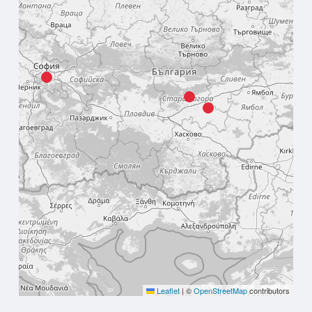
Leaflet
|
©
OpenStreetMap
contributors