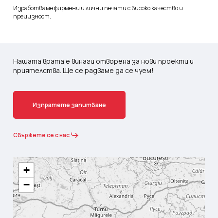
Изработваме фирмени и лични печати с високо качество и
прецизност.
Нашата врата е винаги отворена за нови проекти и
приятелства. Ще се радваме да се чуем!
И
з
п
р
а
т
е
т
е
з
а
п
и
т
в
а
н
е
Свържете се с нас
+
−