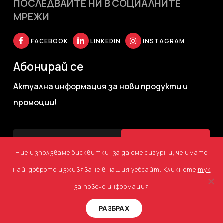
ПОСЛЕДВАЙТЕ НИ В СОЦИАЛНИТЕ
МРЕЖИ
FACEBOOK
LINKEDIN
INSTAGRAM
Абонирай се
Актуална информация за нови продукти и
промоции!
Ние използваме бисквитки, за да сме сигурни, че имате
най-доброто изживяване в нашия уебсайт. Кликнете
тук
за повече информация
©
2026
Agency TM. Всички права запазени.
Уеб дизайн
и
РАЗБРАХ
разработка от
GNL Media
|
Политика за Поверителност