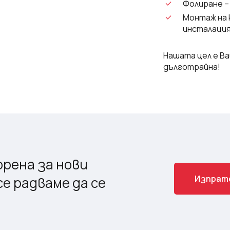
Фолиране –
Монтаж на 
инсталаци
Нашата цел е В
дълготрайна!
рена за нови
И
з
п
р
а
т
е радваме да се