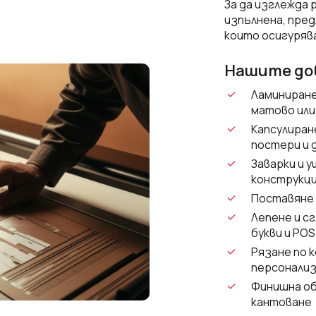
За да изглежда
изпълнена, пре
които осигуряв
Нашите до
Ламиниране
матово или
Капсулиран
постери и 
Заварки и у
конструкц
Поставяне н
Лепене и с
букви и POS
Рязане по 
персонализ
Финишна об
кантоване