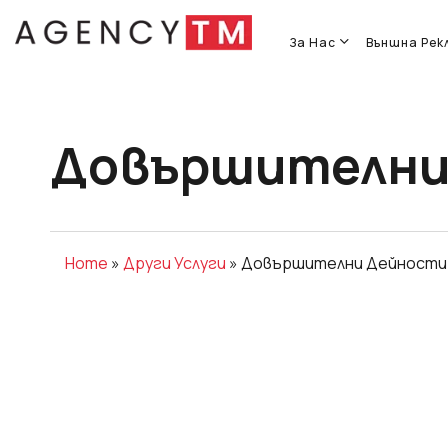
Skip
to
За Нас
Външна Рек
main
content
Довършителни
Home
»
Други Услуги
»
Довършителни Дейности