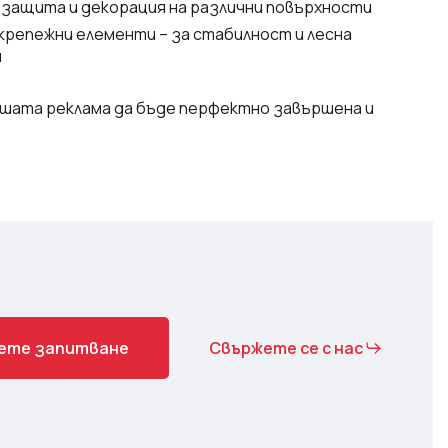
 защита и декорация на различни повърхности
крепежни елементи – за стабилност и лесна
я
ашата реклама да бъде перфектно завършена и
е
т
е
з
а
п
и
т
в
а
н
е
Свържете се с нас