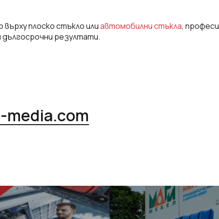
 върху плоско стъкло или
автомобилни стъкла
, профес
и дългосрочни резултати.
l-media.com