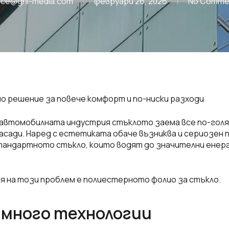
fice@gnl-media.com
февруари 26, 2026
No Comme
о решение за повече комфорт и по-ниски разходи
автомобилната индустрия стъклото заема все по-голям
асади. Наред с естетиката обаче възниква и сериозен 
андартното стъкло, които водят до значителни енерг
 на този проблем е полиестерното фолио за стъкло.
 много технологии