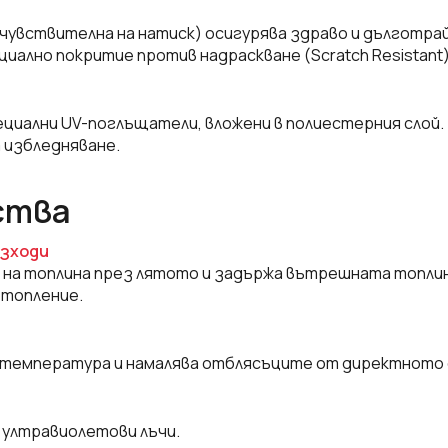
 чувствителна на натиск) осигурява здраво и дълготра
циално покритие против надраскване (Scratch Resistan
циални UV-поглъщатели, вложени в полиестерния слой.
 избледняване.
ства
азходи
на топлина през лятото и задържа вътрешната топлина
отопление.
температура и намалява отблясъците от директното 
 ултравиолетови лъчи.