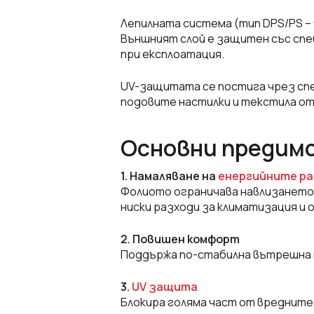
Лепилната система (тип DPS/PS –
Външният слой е защитен със спе
при експлоатация.
UV-защитата се постига чрез спе
подовите настилки и текстила от
Основни предим
1. Намаляване на
енергийните р
Фолиото ограничава навлизането 
ниски разходи за климатизация и 
2. Повишен комфорт
Поддържа по-стабилна вътрешна 
3.
UV защита
Блокира голяма част от вредните