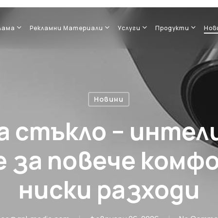
лама
Рекламни Материали
Услуги
Продукти
Нов
Новини
а стъкло – инте
 за повече комфо
ниски разходи