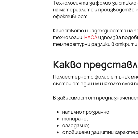
Технологията за фолио за стъкло е
на материалите и производствен
ефективност.
Качеството и надеждността на по
технологии.
НАСА
използва подоб
температурни разлики в открития
Какво представл
Полиестерното фолио е тънък мно
състои от един или няколко слоя п
В зависимост от предназначение
напълно прозрачно;
тонирано;
огледално;
с повишени защитни характер