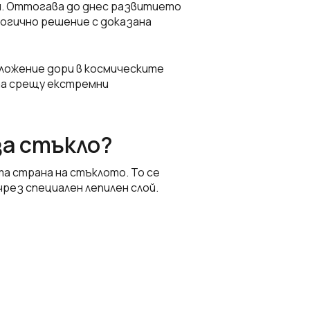
и
. Оттогава до днес развитието
огично решение с доказана
ложение дори в космическите
та срещу екстремни
за стъкло?
а страна на стъклото. То се
чрез специален лепилен слой.