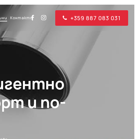
+359 887 083 031
facebook
instagram
ини
Контакти
лигентно
рт и по-