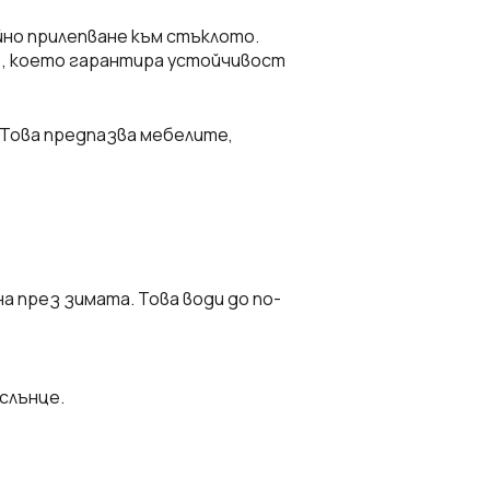
йно прилепване към стъклото.
t), което гарантира устойчивост
 Това предпазва мебелите,
 през зимата. Това води до по-
слънце.