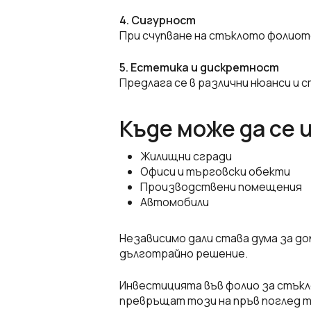
4. Сигурност
При счупване на стъклото фолиот
5. Естетика и дискретност
Предлага се в различни нюанси и 
Къде може да се 
Жилищни сгради
Офиси и търговски обекти
Производствени помещения
Автомобили
Независимо дали става дума за до
дълготрайно решение.
Инвестицията във фолио за стък
превръщат този на пръв поглед 