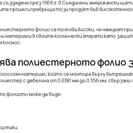
 създадена през 1969 г. в
Съединени американски щат
ите процеси превръща този продукт във високотехнол
лиестерното фолио са толкова високи, че намират при
ни материали в своите космически апарати като защи
 космос.
ява полиестерното фолио 
гослоен материал, който се монтира върху вътрешнат
олиестер с дебелина от 0,0381 мм до 0,356 мм, свързани 
то фолиото може да бъде:
истики.