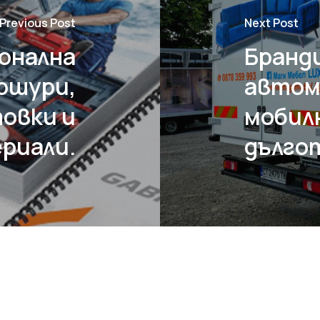
Previous Post
Next Post
онална
Бранд
ошури,
автомо
овки и
мобилн
риали.
дълго