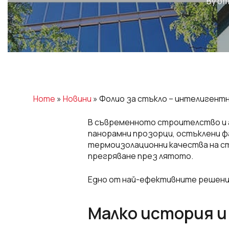
By
of
Home
»
Новини
»
Фолио за стъкло – интелигентн
В съвременното строителство и 
панорамни прозорци, остъклени ф
термоизолационни качества на ст
прегряване през лятото.
Едно от най-ефективните решения
Малко история и