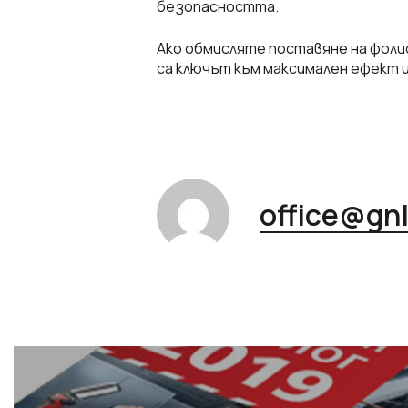
безопасността.
Ако обмисляте поставяне на фолио
са ключът към максимален ефект 
office@gn