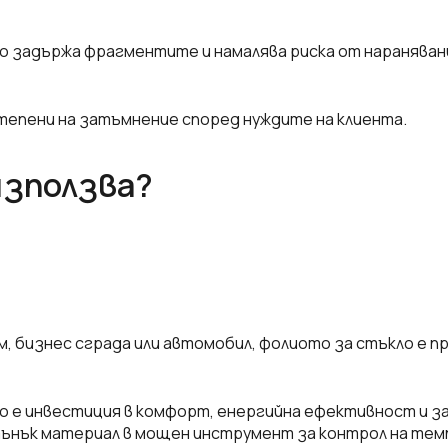
о задържа фрагментите и намалява риска от нараняван
степени на затъмнение според нуждите на клиента.
използва?
м, бизнес сграда или автомобил, фолиото за стъкло е п
ло е инвестиция в комфорт, енергийна ефективност и 
тънък материал в мощен инструмент за контрол на тем