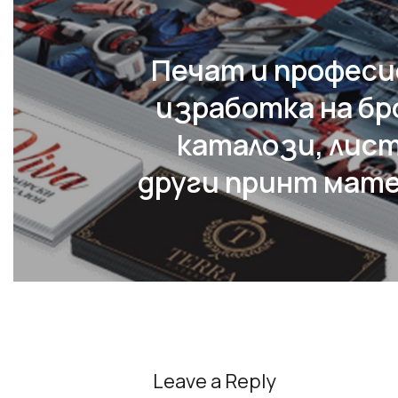
Печат и професи
изработка на бр
каталози, лист
други принт мате
Leave a Reply