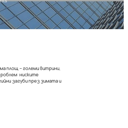
nts
а площ – големи витрини,
проблем: ниските
ийни загуби през зимата и