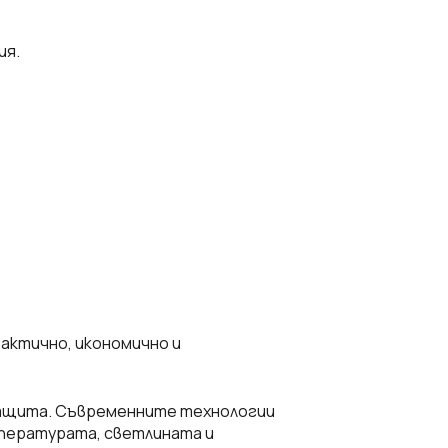
ия.
рактично, икономично и
защита. Съвременните технологии
пературата, светлината и