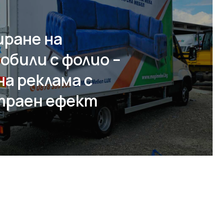
иране на
били с фолио –
а реклама с
траен ефект