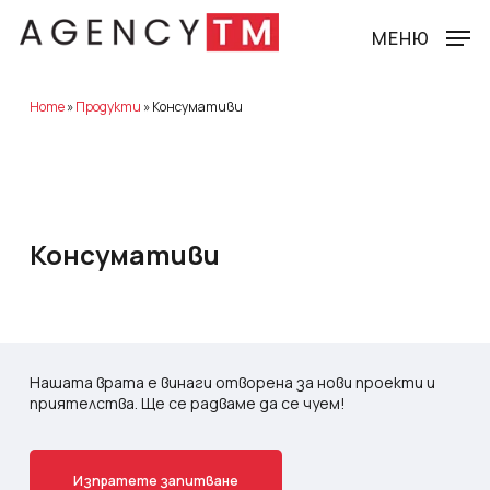
Skip
to
МЕНЮ
main
content
Home
»
Продукти
»
Консумативи
Консумативи
Нашата врата е винаги отворена за нови проекти и
приятелства. Ще се радваме да се чуем!
И
з
п
р
а
т
е
т
е
з
а
п
и
т
в
а
н
е