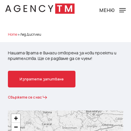
Skip
to
МЕНЮ
main
content
Home
»
Лед Дисплеи
Нашата врата е винаги отворена за нови проекти и
приятелства. Ще се радваме да се чуем!
И
з
п
р
а
т
е
т
е
з
а
п
и
т
в
а
н
е
Свържете се с нас
+
−