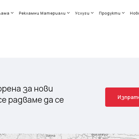
лама
Рекламни Материали
Услуги
Продукти
Нов
рена за нови
И
з
п
р
а
т
е радваме да се