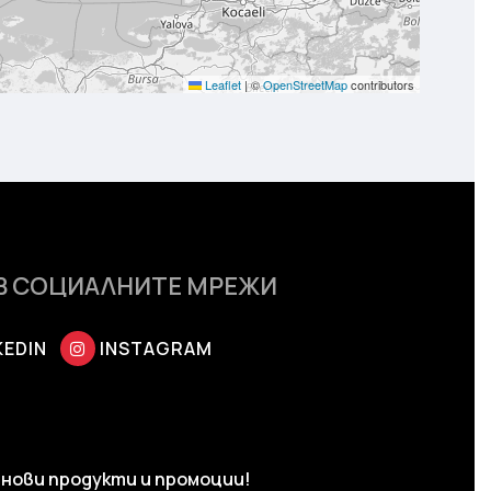
Leaflet
|
©
OpenStreetMap
contributors
В СОЦИАЛНИТЕ МРЕЖИ
KEDIN
INSTAGRAM
нови продукти и промоции!