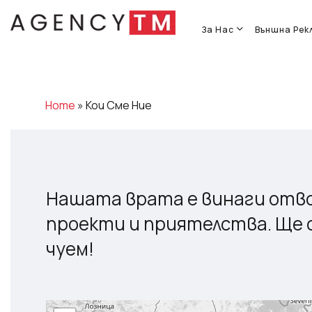
Skip
to
За Нас
Външна Рек
main
content
Home
»
Кои Сме Ние
Нашата врата е винаги отво
проекти и приятелства. Ще с
чуем!