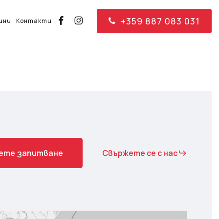
+359 887 083 031
facebook
instagram
ини
Контакти
е
т
е
з
а
п
и
т
в
а
н
е
Свържете се с нас